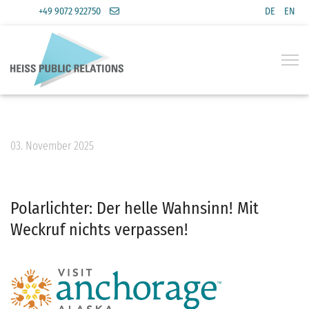
Sprache a
+49 9072 922750
DE
EN
03. November 2025
Polarlichter: Der helle Wahnsinn! Mit
Weckruf nichts verpassen!