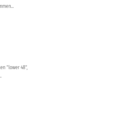
mmen...
en "lower 48",
.