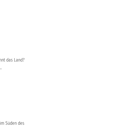
ennt das Land?
.
e im Süden des