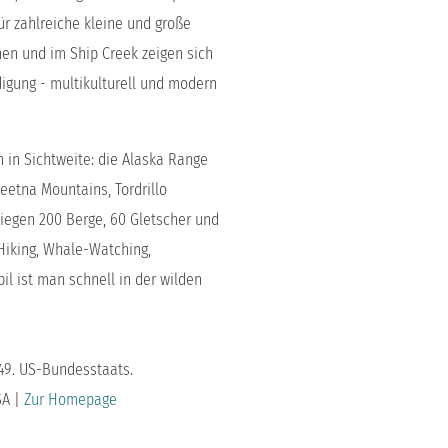
ür zahlreiche kleine und große
n und im Ship Creek zeigen sich
igung - multikulturell und modern
n in Sichtweite: die Alaska Range
eetna Mountains, Tordrillo
iegen 200 Berge, 60 Gletscher und
Hiking, Whale-Watching,
l ist man schnell in der wilden
49. US-Bundesstaats.
SA |
Zur Homepage