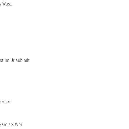
 Was...
st im Urlaub mit
enter
skareise. Wer