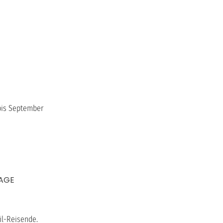
 bis September
RAGE
il-Reisende.