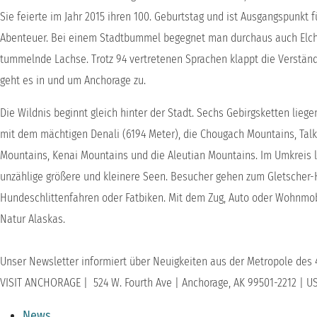
Sie feierte im Jahr 2015 ihren 100. Geburtstag und ist Ausgangspunkt f
Abenteuer. Bei einem Stadtbummel begegnet man durchaus auch Elche
tummelnde Lachse. Trotz 94 vertretenen Sprachen klappt die Verständ
geht es in und um Anchorage zu.
Die Wildnis beginnt gleich hinter der Stadt. Sechs Gebirgsketten liege
mit dem mächtigen Denali (6194 Meter), die Chougach Mountains, Talk
Mountains, Kenai Mountains und die Aleutian Mountains. Im Umkreis l
unzählige größere und kleinere Seen. Besucher gehen zum Gletscher-
ANCHORAGE
Hundeschlittenfahren oder Fatbiken. Mit dem Zug, Auto oder Wohnmobi
Natur Alaskas.
Unser Newsletter informiert über Neuigkeiten aus der Metropole des 
VISIT ANCHORAGE | 524 W. Fourth Ave | Anchorage, AK 99501-2212 | U
News