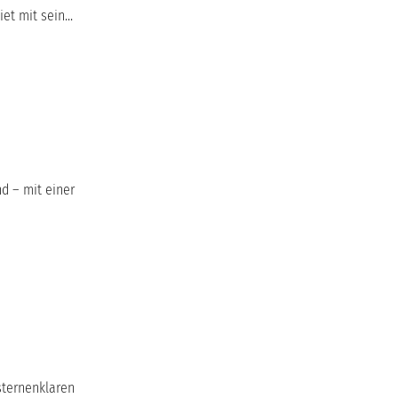
t mit sein...
d – mit einer
 sternenklaren