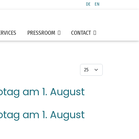
DE
EN
Select your language
ERVICES
PRESSROOM
CONTACT
Display #
otag am 1. August
otag am 1. August