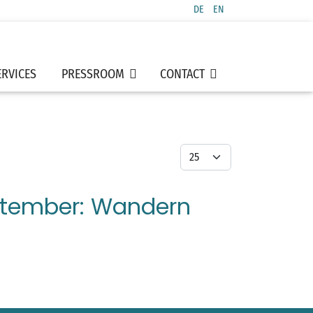
DE
EN
Select your language
ERVICES
PRESSROOM
CONTACT
Display #
ptember: Wandern