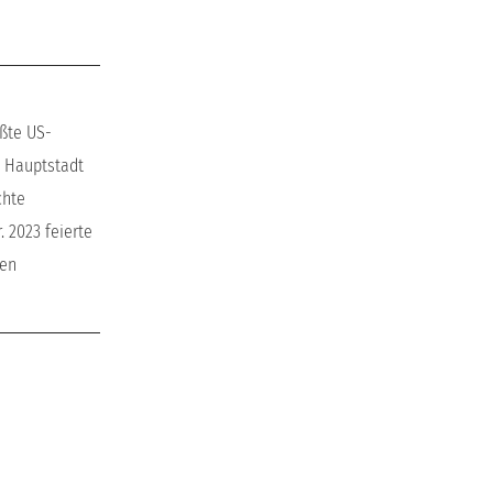
ößte US-
e Hauptstadt
chte
. 2023 feierte
gen