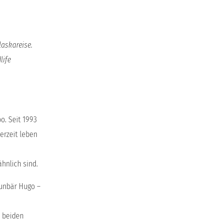
laskareise.
life
o. Seit 1993
erzeit leben
hnlich sind.
aunbär Hugo –
e beiden