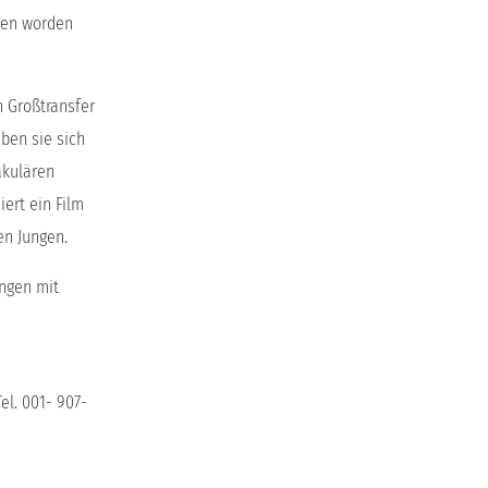
ssen worden
.
n Großtransfer
ben sie sich
akulären
iert ein Film
en Jungen.
ngen mit
el. 001- 907-