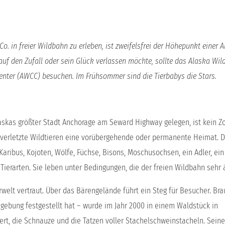
Co. in freier Wildbahn zu erleben, ist zweifelsfrei der Höhepunkt einer A
auf den Zufall oder sein Glück verlassen möchte, sollte das Alaska Wild
enter (AWCC) besuchen. Im Frühsommer sind die Tierbabys die Stars.
askas größter Stadt Anchorage am Seward Highway gelegen, ist kein Zo
r verletzte Wildtieren eine vorübergehende oder permanente Heimat. D
, Karibus, Kojoten, Wölfe, Füchse, Bisons, Moschusochsen, ein Adler, ein
ierarten. Sie leben unter Bedingungen, die der freien Wildbahn sehr ä
rwelt vertraut. Über das Bärengelände führt ein Steg für Besucher. Br
ebung festgestellt hat – wurde im Jahr 2000 in einem Waldstück in
rt, die Schnauze und die Tatzen voller Stachelschweinstacheln. Sein