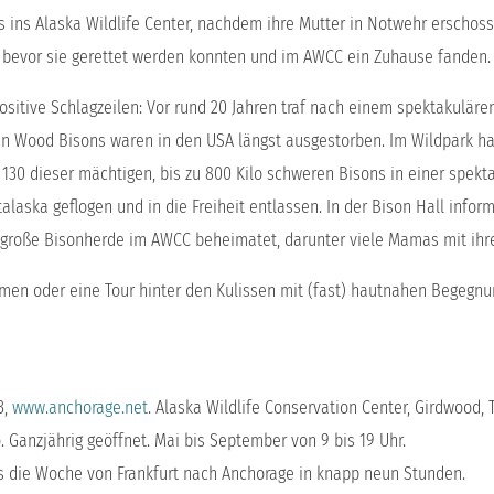
s ins Alaska Wildlife Center, nachdem ihre Mutter in Notwehr erscho
t, bevor sie gerettet werden konnten und im AWCC ein Zuhause fanden
positive Schlagzeilen: Vor rund 20 Jahren traf nach einem spektakuläre
n Wood Bisons waren in den USA längst ausgestorben. Im Wildpark ha
 130 dieser mächtigen, bis zu 800 Kilo schweren Bisons in einer spekt
laska geflogen und in die Freiheit entlassen. In der Bison Hall inform
ne große Bisonherde im AWCC beheimatet, darunter viele Mamas mit ihr
en oder eine Tour hinter den Kulissen mit (fast) hautnahen Begegnu
3,
www.anchorage.net
. Alaska Wildlife Conservation Center, Girdwood, T
uro. Ganzjährig geöffnet. Mai bis September von 9 bis 19 Uhr.
s die Woche von Frankfurt nach Anchorage in knapp neun Stunden.