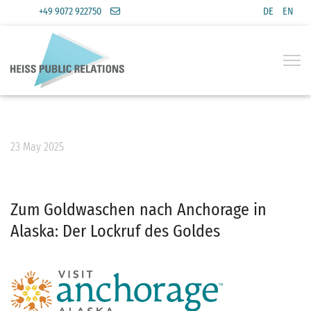
Select you
+49 9072 922750
DE
EN
23 May 2025
Zum Goldwaschen nach Anchorage in
Alaska: Der Lockruf des Goldes