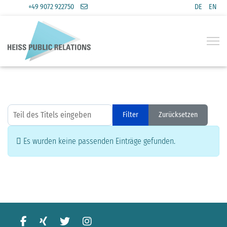
+49 9072 922750
DE
EN
Sprache a
Teil des Titels eingeben
Filter
Zurücksetzen
Anzeige #
Information
Es wurden keine passenden Einträge gefunden.