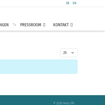
DE
EN
Sprache auswählen
UNGEN
PRESSROOM
KONTAKT
">
Anzeige #
© 2026 Heiss PR