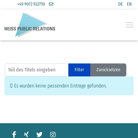
+49 9072 922750
DE
EN
Sprache a
Teil des Titels eingeben
Filter
Zurücksetzen
Anzeige #
Information
Es wurden keine passenden Einträge gefunden.