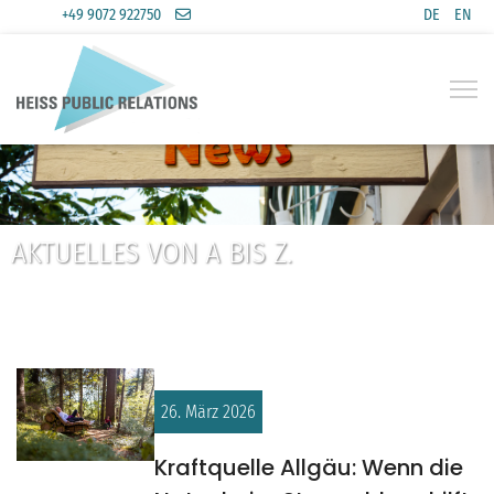
+49 9072 922750
DE
EN
Sprache a
AKTUELLES VON A BIS Z.
26. März 2026
Kraftquelle Allgäu: Wenn die